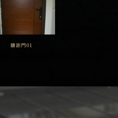
鑄鋁門01